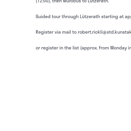
(12:00), then Multibus to Lützerath.
Guided tour through Lützerath starting at a
Register via mail to robert.rickli@std.kuns
or register in the list (approx. from Monday i