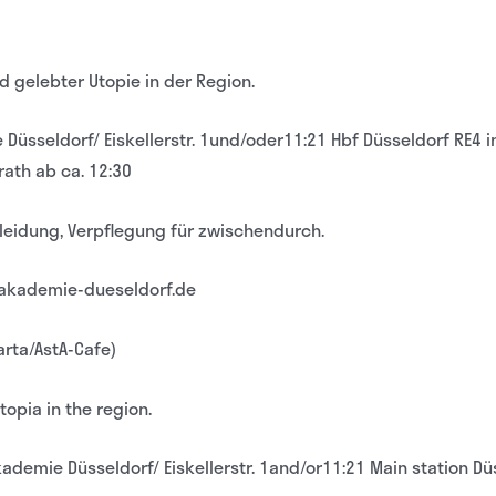
 gelebter Utopie in der Region.
üsseldorf/ Eiskellerstr. 1und/oder11:21 Hbf Düsseldorf RE4 i
ath ab ca. 12:30
eidung, Verpflegung für zwischendurch.
stakademie-dueseldorf.de
arta/AstA-Cafe)
topia in the region.
ademie Düsseldorf/ Eiskellerstr. 1and/or11:21 Main station Dü