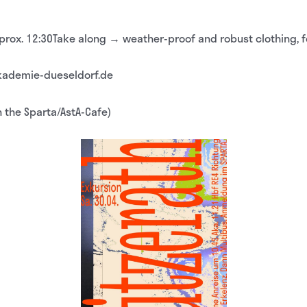
pprox. 12:30Take along → weather-proof and robust clothing, f
takademie-dueseldorf.de
n the Sparta/AstA-Cafe)